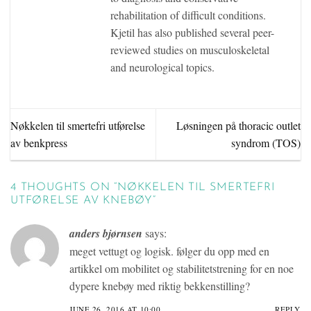
rehabilitation of difficult conditions.
Kjetil has also published several peer-
reviewed studies on musculoskeletal
and neurological topics.
Nøkkelen til smertefri utførelse
Løsningen på thoracic outlet
av benkpress
syndrom (TOS)
4 THOUGHTS ON “
NØKKELEN TIL SMERTEFRI
UTFØRELSE AV KNEBØY
”
anders bjørnsen
says:
meget vettugt og logisk. følger du opp med en
artikkel om mobilitet og stabilitetstrening for en noe
dypere knebøy med riktig bekkenstilling?
JUNE 26, 2016 AT 10:00
REPLY