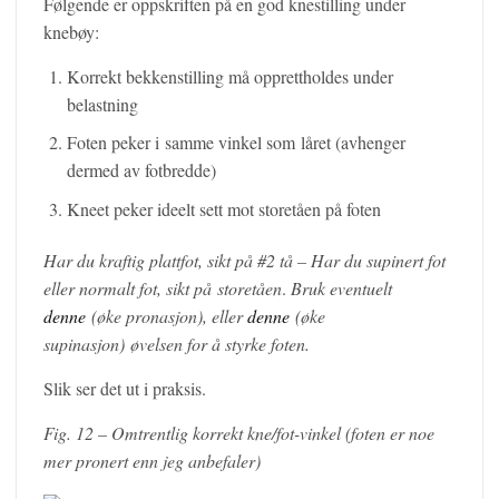
Følgende er oppskriften på en god knestilling under
knebøy:
Korrekt bekkenstilling må opprettholdes under
belastning
Foten peker i samme vinkel som låret (avhenger
dermed av fotbredde)
Kneet peker ideelt sett mot storetåen på foten
Har du kraftig plattfot, sikt på #2 tå – Har du supinert fot
eller normalt fot, sikt på
storetåen
.
Bruk eventuelt
denne
(øke pronasjon), eller
denne
(øke
supinasjon) øvelsen for å styrke foten.
Slik ser det ut i praksis.
Fig. 12 – Omtrentlig korrekt kne/fot-vinkel (foten er noe
mer pronert enn jeg anbefaler)