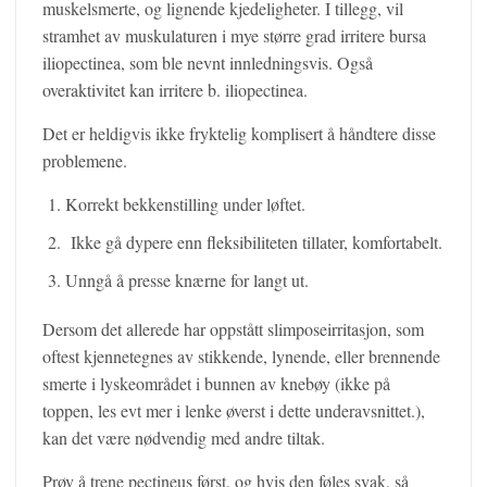
muskelsmerte, og lignende kjedeligheter. I tillegg, vil
stramhet av muskulaturen i mye større grad irritere bursa
iliopectinea, som ble nevnt innledningsvis. Også
overaktivitet kan irritere b. iliopectinea.
Det er heldigvis ikke fryktelig komplisert å håndtere disse
problemene.
Korrekt bekkenstilling under løftet.
Ikke gå dypere enn fleksibiliteten tillater, komfortabelt.
Unngå å presse knærne for langt ut.
Dersom det allerede har oppstått slimposeirritasjon, som
oftest kjennetegnes av stikkende, lynende, eller brennende
smerte i lyskeområdet i bunnen av knebøy (ikke på
toppen, les evt mer i lenke øverst i dette underavsnittet.),
kan det være nødvendig med andre tiltak.
Prøv å trene pectineus først, og hvis den føles svak, så