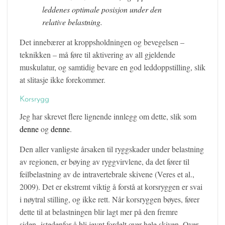
leddenes optimale posisjon under den
relative belastning.
Det innebærer at kroppsholdningen og bevegelsen –
teknikken – må føre til aktivering av all gjeldende
muskulatur, og samtidig bevare en god leddoppstilling, slik
at slitasje ikke forekommer.
Korsrygg
Jeg har skrevet flere lignende innlegg om dette, slik som
denne
og
denne
.
Den aller vanligste årsaken til ryggskader under belastning
av regionen, er bøying av ryggvirvlene, da det fører til
feilbelastning av de intravertebrale skivene (Veres et al.,
2009). Det er ekstremt viktig å forstå at korsryggen er svai
i nøytral stilling, og ikke rett. Når korsryggen bøyes, fører
dette til at belastningen blir lagt mer på den fremre
siden, istedenfor å bli jevnt fordelt over hele skiven. Over