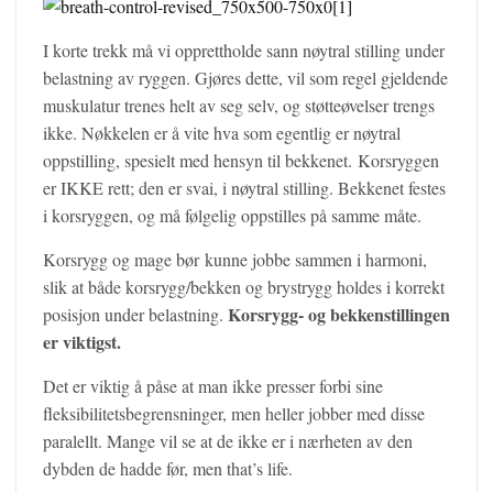
I korte trekk må vi opprettholde sann nøytral stilling under
belastning av ryggen. Gjøres dette, vil som regel gjeldende
muskulatur trenes helt av seg selv, og støtteøvelser trengs
ikke. Nøkkelen er å vite hva som egentlig er nøytral
oppstilling, spesielt med hensyn til bekkenet. Korsryggen
er IKKE rett; den er svai, i nøytral stilling. Bekkenet festes
i korsryggen, og må følgelig oppstilles på samme måte.
Korsrygg og mage bør kunne jobbe sammen i harmoni,
slik at både korsrygg/bekken og brystrygg holdes i korrekt
Korsrygg- og bekkenstillingen
posisjon under belastning.
er viktigst.
Det er viktig å påse at man ikke presser forbi sine
fleksibilitetsbegrensninger, men heller jobber med disse
paralellt. Mange vil se at de ikke er i nærheten av den
dybden de hadde før, men that’s life.