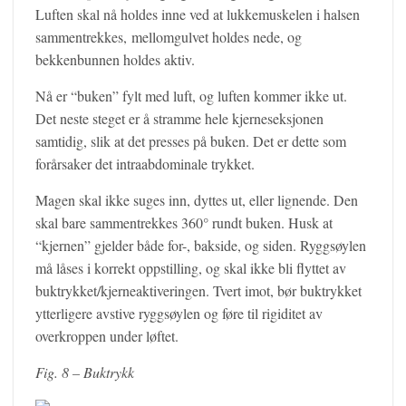
Luften skal nå holdes inne ved at lukkemuskelen i halsen
sammentrekkes, mellomgulvet holdes nede, og
bekkenbunnen holdes aktiv.
Nå er “buken” fylt med luft, og luften kommer ikke ut.
Det neste steget er å stramme hele kjerneseksjonen
samtidig, slik at det presses på buken. Det er dette som
forårsaker det intraabdominale trykket.
Magen skal ikke suges inn, dyttes ut, eller lignende. Den
skal bare sammentrekkes 360° rundt buken. Husk at
“kjernen” gjelder både for-, bakside, og siden. Ryggsøylen
må låses i korrekt oppstilling, og skal ikke bli flyttet av
buktrykket/kjerneaktiveringen. Tvert imot, bør buktrykket
ytterligere avstive ryggsøylen og føre til rigiditet av
overkroppen under løftet.
Fig. 8 – Buktrykk