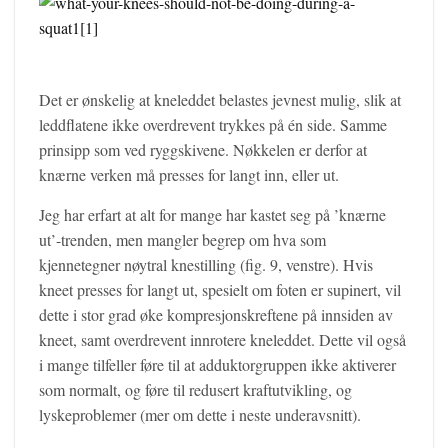
Det er ønskelig at kneleddet belastes jevnest mulig, slik at
leddflatene ikke overdrevent trykkes på én side. Samme
prinsipp som ved ryggskivene. Nøkkelen er derfor at
knærne verken må presses for langt inn, eller ut.
Jeg har erfart at alt for mange har kastet seg på ’knærne
ut’-trenden, men mangler begrep om hva som
kjennetegner nøytral knestilling (fig. 9, venstre). Hvis
kneet presses for langt ut, spesielt om foten er supinert, vil
dette i stor grad øke kompresjonskreftene på innsiden av
kneet, samt overdrevent innrotere kneleddet. Dette vil også
i mange tilfeller føre til at adduktorgruppen ikke aktiverer
som normalt, og føre til redusert kraftutvikling, og
lyskeproblemer (mer om dette i neste underavsnitt).