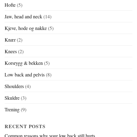
Hofte
(5)
Jaw, head and neck
(14)
Kjeve, hode og nakke
(5)
Knær
(2)
Knees
(2)
Korsrygg & bekken
(5)
Low back and pelvis
(8)
Shoulders
(4)
Skuldre
(3)
Trening
(9)
RECENT POSTS
Common reasons why your low back still hurts