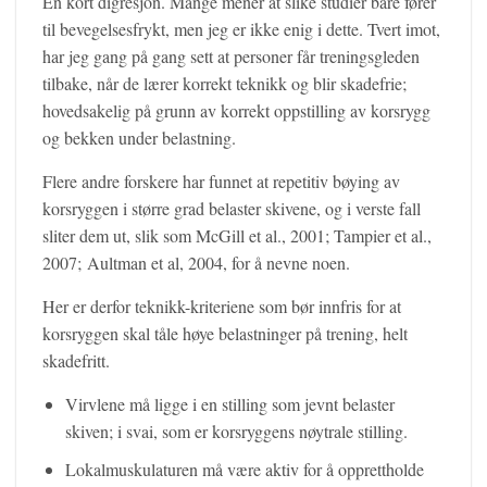
En kort digresjon. Mange mener at slike studier bare fører
til bevegelsesfrykt, men jeg er ikke enig i dette. Tvert imot,
har jeg gang på gang sett at personer får treningsgleden
tilbake, når de lærer korrekt teknikk og blir skadefrie;
hovedsakelig på grunn av korrekt oppstilling av korsrygg
og bekken under belastning.
Flere andre forskere har funnet at repetitiv bøying av
korsryggen i større grad belaster skivene, og i verste fall
sliter dem ut, slik som McGill et al., 2001; Tampier et al.,
2007; Aultman et al, 2004, for å nevne noen.
Her er derfor teknikk-kriteriene som bør innfris for at
korsryggen skal tåle høye belastninger på trening, helt
skadefritt.
Virvlene må ligge i en stilling som jevnt belaster
skiven; i svai, som er korsryggens nøytrale stilling.
Lokalmuskulaturen må være aktiv for å opprettholde