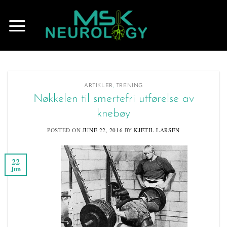
Skip
to
content
ARTIKLER
,
TRENING
Nøkkelen til smertefri utførelse av
knebøy
POSTED ON
JUNE 22, 2016
BY
KJETIL LARSEN
22
Jun