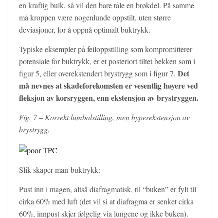
en kraftig bulk, så vil den bare tåle en brøkdel. På samme
må kroppen være nogenlunde oppstilt, uten større
deviasjoner, for å oppnå optimalt buktrykk.
Typiske eksempler på feiloppstilling som kompromitterer
potensiale for buktrykk, er et posteriort tiltet bekken som i
Det
figur 5, eller overekstendert brystrygg som i figur 7.
må nevnes at skadeforekomsten er vesentlig høyere ved
fleksjon av korsryggen, enn ekstensjon av brystryggen.
Fig. 7 – Korrekt lumbalstilling, men hyperekstensjon av
brystrygg.
Slik skaper man buktrykk:
Pust inn i magen, altså diafragmatisk, til “buken” er fylt til
cirka 60% med luft (det vil si at diafragma er senket cirka
60%, innpust skjer følgelig via lungene og ikke buken).